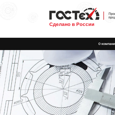
Про
про
Сделано в России
О компани