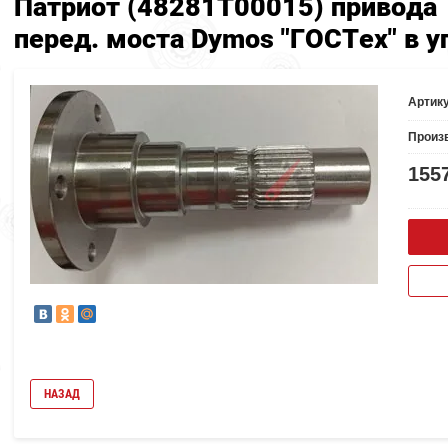
Патриот (48281T00015) привода
перед. моста Dymos "ГОСТех" в у
Артик
Произ
155
НАЗАД