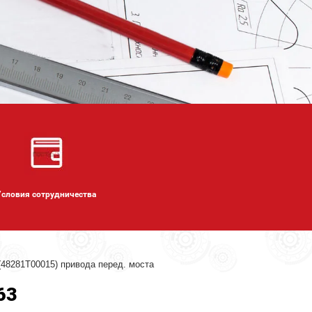
Условия сотрудничества
(48281T00015) привода перед. моста
63